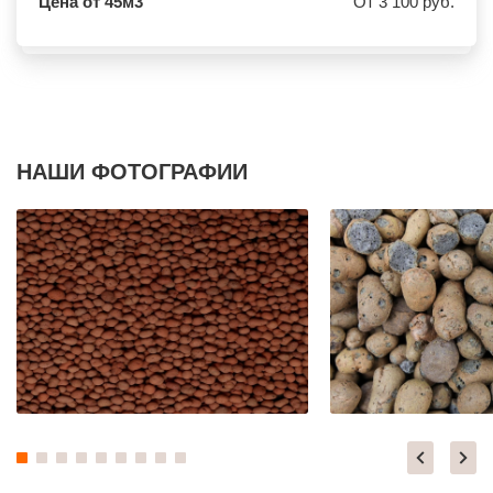
Цена от 45м3
От 3 100 руб.
ВЕРЕЯ
НАЛЬЧИК
ВЕРХНЕЕ МЯЧКОВО
УССУРИЙСК
ВЕРХОВЬЕ
КАМЕНСК ШАХТИНСКИЙ
ВИДНОЕ
КРАСНОЕ СЕЛО
ВИШНЯКОВСКИЕ ДАЧИ
ОРСК
ВЛАСЬЕВО
БЕРЕЗНИКИ
ВНУКОВО
ЯКУТСК
ВОЛОКОЛАМСК
КАМЕНСК УРАЛЬСКИЙ
ВОРОНОВО
БАЛАБАНОВО
ВОСКРЕСЕНСК
ВОЛОСОВО
НАШИ ФОТОГРАФИИ
ВОСТОЧНЫЙ
СЕРТОЛОВО
ВОСТРЯКОВО
ПЕРВОУРАЛЬСК
ВОСХОД
КИНЕЛЬ
ВЫСОКОВСК
НЕФТЕКАМСК
ГАЗОПРОВОД
БОГОРОДСК
ГЛАГОЛЕВО
АРТЕМ
ГЛЕБОВСКИЙ
ГОРЯЧИЙ КЛЮЧ
ГОЛИЦИНО
БОРОВИЧИ
ГОРКИ ЛЕНИНСКИЕ
ХАНТЫ МАНСИЙСК
ГОРКИ-10
ДМИТРИЕВ
ДАВЫДОВО
ПЕТРОПАВЛОВСК КАМЧАТСКИЙ
ДЕДЕНЕВО
АПШЕРОНСК
ДЕДОВСК
ВЕЛИКИЕ ЛУКИ
ДЕМИХОВО
ЛОМОНОСОВ
ДЗЕРЖИНСКИЙ
НИЖНЕКАМСК
ДМИТРОВ
КАСПИЙСК
ДОЛГОПРУДНЫЙ
АЧИНСК
ДОМОДЕДОВО
ЧЕРКЕССК