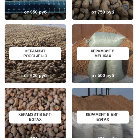
КОЖИНО
КИСЛОВОДСК
КОКОШКИНО
КРОПОТКИН
КОЛЮБАКИНО
УСОЛЬЕ
от 950 руб
от 750 руб
КОММУНАРКА
НИЖНЕВАРТОВСК
КОНСТАНТИНОВО
КОРЕНОВСК
КОРЕНЕВО
ПИОНЕРСКИЙ
КОРОЛЕВ
КИРИШИ
КОСИНО
САРОВ
КОТЕЛЬНИКИ
ЧАПАЕВСК
КРАСКОВО
АЛЕКСИН
КРАСНАЯ ПАХРА
БЕЛОРЕЧЕНСК
КЕРАМЗИТ
КЕРАМЗИТ В
КРАСНОАРМЕЙСК
БОЛЬШОЙ КАМЕНЬ
РОССЫПЬЮ
МЕШКАХ
КРАСНОГОРСК
КИРЖАЧ
КРАСНОЗАВОДСК
ПРИОЗЕРСК
КРАСНОЗНАМЕНСК
САЛЬСК
от 620 руб
от 500 руб
КРАТОВО
ТОБОЛЬСК
КРЮКОВО
ВОТКИНСК
КУБИНКА
КИЗЛЯР
КУПАВНА
БЕРДСК
КУРОВСКОЕ
НЕФТЕЮГАНСК
ЛЕСНОЙ
ВОЛХОВ
ЛЕТОВО
САЛАВАТ
ЛИКИНО-ДУЛЕВО
СОСНОВЫЙ БОР
ЛОБАНОВО
РЕВДА
КЕРАМЗИТ В БИГ-
КЕРАМЗИТ В БИГ-
ЛОБНЯ
ГАГАРИН
БЭГАХ
БЭГАХ
ЛОПАТИНСКИЙ
ПОЧИНОК
ЛОСИНО-ПЕТРОВСКИЙ
ГУСЕВ
ЛОТОШИНО
КАНАШ