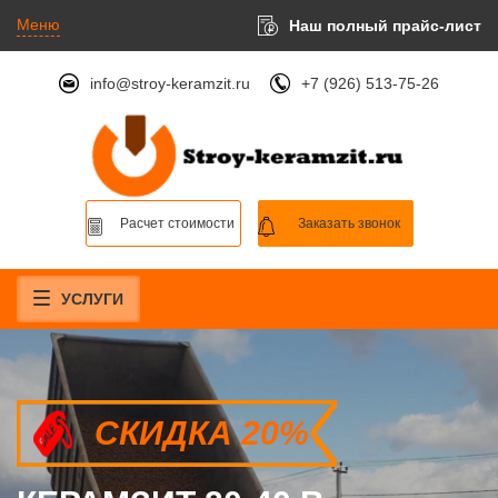
Меню
Наш полный прайс-лист
info@stroy-keramzit.ru
+7 (926) 513-75-26
Расчет стоимости
Заказать звонок
УСЛУГИ
СКИДКА 20%
СКИДКА 20%
СКИДКА 20%