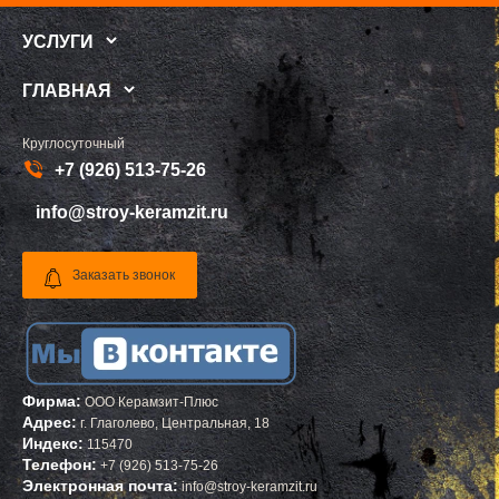
ПОСЕЛОК БОЛЬШЕВИК
МЕЛЕУЗ
ПОСЕЛОК ВОЛОДАРСКОГО
КОЛЬЧУГИНО
УСЛУГИ
ПОСЕЛОК ВОРОВСКОГО
КАМЫШИН
ПОСЕЛОК ИМ. ЦЮРУПЫ
ТИХВИН
ПОСЕЛОК ЛЕСНЫЕ ПОЛЯНЫ
НОВОШАХТИНСК
ГЛАВНАЯ
ПОСЕЛОК ЛМС
ВОЛЬСК
МОСРЕНТГЕН
КОНАКОВО
ПРАВДИНСКИЙ
САРАПУЛ
Круглосуточный
ПРИВОКЗАЛЬНЫЙ
КОМСОМОЛЬСК НА АМУРЕ
ПРОЛЕТАРСКИЙ
КИЗИЛЮРТ
+7 (926) 513-75-26
ПРОТВИНО
МИХАЙЛОВСК
ПТИЧНОЕ
ПЕТУШКИ
info@stroy-keramzit.ru
ПУЧКОВО
ПРИМОРСКО АХТАРСК
ПУШКИНО
ЛЕСОСИБИРСК
ПУЩИНО
БУДЕННОВСК
РАДОВИЦКИЙ
КАЛЯЗИН
Заказать звонок
РАЗВИЛКА
ГЛАЗОВ
РАМЕНСКОЕ
РУБЦОВСК
РАССУДОВО
ГУБКИН
РАСТОРОПОВО
КЛИНЦЫ
РЕММАШ
УСМАНЬ
РЕУТОВ
КУНГУР
РЕЧИЦЫ
КАЧКАНАР
Фирма:
ООО Керамзит-Плюс
РЕШЕТНИКОВО
КОЗЕЛЬСК
Адрес:
г.
Глаголево
,
Центральная, 18
РЖАВКИ
ШАРЬЯ
Индекс:
115470
РОГАЧЕВО
ЧИСТОПОЛЬ
Телефон:
+7 (926) 513-75-26
РОГОЗИНО
ЕФРЕМОВ
Электронная почта:
РОДНИКИ
ЧЕРНЯХОВСК
info@stroy-keramzit.ru